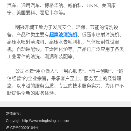
汽车、通用汽车、博格华纳、威伯科、GKN、美国康
宁、美国爱科、霍尼韦尔等。
明兴开城
正致力于发展安全、环保、节能的清洗设
备，产品种类主要有
超声波清洗机
、低压水喷射清洗机、
高压水喷射清洗机、高压水去毛刺机；气体密封性试漏
机；自动装配线；干燥固化炉等。产品已广泛应用于各类
工业零件的清洗、测漏和装配等。
公司本着“用心做人”、“用心服务”、“自主创新”、“诚
信经营”的企业宗旨，秉承客户至上、服务至上的经营理
念，以卓越的服务品质、专业的技术服务实力、为用户不
断提供全新的服务体验。
友情链接：
Copyright http://www.minghsing.com.cn/
沪ICP备20020104号