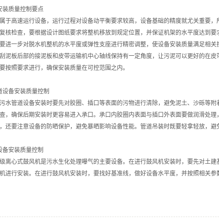
安装质量控制要点
于高速运行设备，运行过程对设备动平衡要求较高，设备基础的精度就尤关重要，所
复核检查，要根据设计图纸要求将整机移放到规定位置，并保证机架的水平度达到要
要进一步对脱水机整机的水平度或弹性支座进行精密调整，使设备安装质量满足相关
刮泥板后部的接泥板和皮带运输机中心轴线保持有一定角度，让污泥可以更好的在皮
要按照要求进行，确保安装质量在可控范围之内。
道设备安装质量控制
水管道设备安装时要先对胶圈、插口等表面的污物进行清除，避免泥土、沙砾等附着
查，确保后期安装时更容易进入承口。承口内胶圈内表面与插口外表面要做润滑处理
，还要注意设备的防晒保护，避免暴晒影响设备性能。管道吊装时既要轻拿轻放，避
设备安装质量控制
离心式鼓风机是污水生化处理曝气的主要设备。在进行鼓风机安装时，要先对土建基
机进行安装。在进行鼓风机安装时，要找好基准线，做好设备水平度，并按照相关参