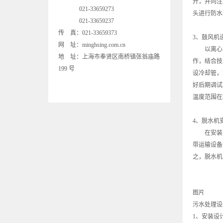
开，并向注
021-33659273
头进行防水
021-33659237
传 真：021-33659373
3、鼓风机
网 址：minghsing.com.cn
以离心式
地 址：上海市奉贤区南桥镇张翁庙路
作，结合技
199 号
设冷却管，
好后期调试
温度范围在
4、脱水机
在安装中
带运输设备
之，脱水机
图片
污水处理设
1、安装设