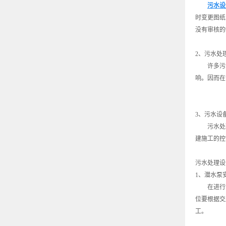
污水设
时变更图纸
没有审核的
2、污水处
许多污水
响。因而在
3、污水设
污水处理
建施工的控
污水处理设
1、潜水泵
在进行潜
位要根据交
工。