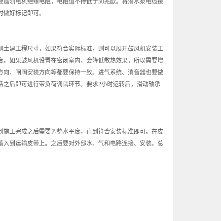
遥测电机绝缘电阻，电阻值不得低于50兆欧。将潜水泵电缆接
时做好标记即可。
土建工程尺寸，如果符合实际标准，则可以展开鼓风机安装工
度。如果鼓风机设置在密闭室内，会降低散热效果，所以需要增
方向、闸阀安装方向等都要保持一致。进气系统、消音器也要做
活之后即可进行带负荷调试环节。要求2小时运转后，滑动轴承
施工完成之后需要调整水平度，直到符合安装标准即可。在皮
落入到运输皮带上。之后要对外部水、气和电路连接、安装。总