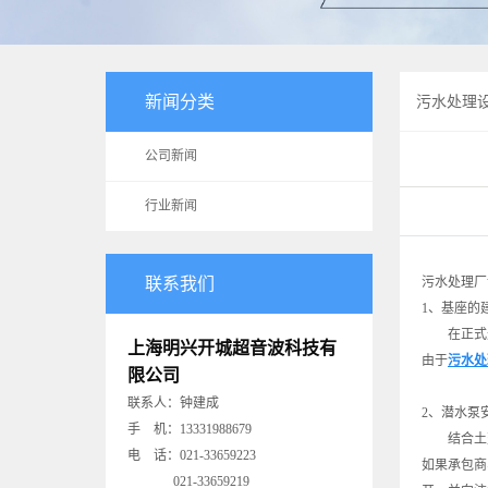
新闻分类
污水处理
公司新闻
行业新闻
联系我们
污水处理厂
1、基座的
在正式进
上海明兴开城超音波科技有
由于
污水处
限公司
联系人：钟建成
2、潜水泵
手 机：13331988679
结合土建
电 话：021-33659223
如果承包商
021-33659219