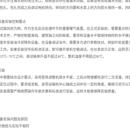
水孔中注满水后封闭注水口，观察是否存在着漏水问题，如果没有出现漏水问题，需要
包扎，包扎完成之后调试电机转向，转向的方向要和水泵上的方向箭头保持一致，同
设备安装控制要点
鼓风机为例，作为生化反应处理环节的重要曝气装置。在正式安装前，需要重点检测
术文件，严格控制基准线、建筑轴之间的距离，要求和设备水平面保持相同的水平维
室外安装油冷却降热设备。在设备调试当中，需要多方进行参数核对。例如叶轮放置
工作。如果安装完毕后检测无误，即可展开单机空载调试，在仪表显示正常、运转灵
35℃~70℃之间、滚动轴承升温不超过40℃，整机温度不得超过80℃。
安装
需要结合设计要点，采用垫铁调整机架水平度，之后对预埋螺栓进行二次浇灌。待到
定位过程中，要求接泥板、皮带运输机中心轴线之间存在一定的角度，确保污泥可以
安装需要严格按照操作手册步骤和标准进行安装，这样才能够保障安装质量。
备安装问题及原因
计图纸与实际不相符