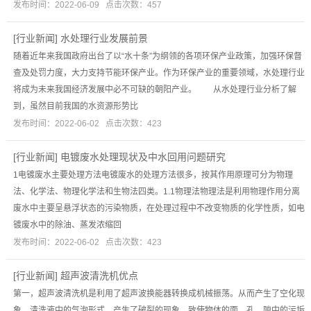
发布时间：2022-06-09 点击次数：457
[
行业新闻
]
水处理行业发展前景
随着近年来我国政府出台了以“水十条”为纲领的各项环保产业政策，加强环保督
查及处罚力度，大力支持节能环保产业。作为环保产业的重要领域，水处理行业
将成为未来我国经济发展中必不可缺的朝阳产业。 从水处理行业分析了解
到，虽然目前我国的水资源形势比
发布时间：2022-06-02 点击次数：423
[
行业新闻
]
电镀废水处理现状及中水回用问题研究
1电镀废水主要处理方法电镀废水的处理方法很多，按其作用原理可分为物理
法、化学法、物理化学法和生物法四类。1.1物理法物理法是利用物理作用分离
废水中主要呈悬浮状态的污染物质，在处理过程中不改变物质的化学性质，如电
镀废水中的除油、蒸发浓缩回
发布时间：2022-06-02 点击次数：423
[
行业新闻
]
超声波清洗机优点
第一，超声波清洗机是利用了超声波换能器转换成机械振荡。从而产生了空化现
象，清洗液中的气泡形式，产生了破裂的现象，致使物体的面、孔、隙中的污垢