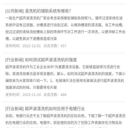
[
公司新闻
]
清洗机的铺助系统有哪些？
一般生产超声波清洗机厂家会考虑采用哪些铺助系统呢?1、循环过滤系统在该
系统中设有过滤器，对槽液进行动态过滤，以维持槽液的清洁度。当工件出槽，
经过过滤的液体流经槽体上部的喷淋环节对工件进行一次冲洗，以便冲掉工件出
槽，以避免其对下道槽液造成污染
发布时间：2022-12-01 点击次数：457
[
行业新闻
]
如何测试超声波清洗机的强度
超声波清洗机作为工业企业当中*为重要清洗设备，它能够直接将污渍进行去
除，其清洗效果也是非常显著的，那么，如何测试超声波清洗机的强度，下面小
编就来为大家简单介绍一下。1、毛玻璃片法在使用毛玻璃法进行超声波清洗机
强度测试的时候，只需要将毛片玻
发布时间：2022-11-24 点击次数：488
[
行业新闻
]
超声波清洗机如何应用于电镀行业
目前，电镀行业还不太了解超声波清洗机的实际应用，下面了解一下超声波清洗
机在电镀行业的应用。电镀中，前处理的目的为了往除工件表面存在污物及杂