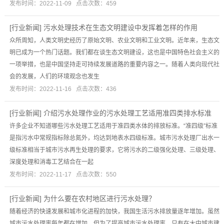
发布时间：2022-11-09 点击次数：459
[
行业新闻
]
污水处理技术在生态文明建设中发挥着怎样的作用
众所周知，人类文明史经历了原始文明、农业文明和工业文明。近年来，生态文
明已成为一个热门话题。我们都在谈生态文明建设，这也是中国特色社会主义的
一项举措，也是中国坚持走可持续发展道路的重要内容之一。随着人类向现代社
会的发展，人们的环境观念也发生
发布时间：2022-11-16 点击次数：436
[
行业新闻
]
介绍污水处理作业的污水处理工艺适用准四类排水标准
许多企业不知道哪些污水处理工艺适用于准四类水体的排放标准。“准四级”标准
是指污水中常规指标除总氮外，均达到地表水四级标准。城市污水处理厂出水一
级标准相当于城市污水再生处理的要求，它将污水的二级强化处理、三级处理、
深度处理和消毒工艺结合在一起
发布时间：2022-11-17 点击次数：550
[
行业新闻
]
为什么要在农村地区进行污水处理？
随着经济的快速发展和城市化进程的加快，我国生活污水排放量逐年增加。虽然
城市污水处理率每年都在增加，但为了提高城市污水处理率，只有在大中城市建