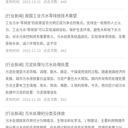
发布时间：2022-10-31 点击次数：440
[
行业新闻
]
我国工业污水零排放技术展望
工业污水“零排放”的前景是否光明正成为争论的焦点。支持这一前景的人士认
为，工业污水“零排放”可以实现减排目标，保护生态环境，避免水和地下水污
染，对水污染控制具有重要意义。污水经蒸发结晶固化，实现液体零排放，无需
受纳水体，减少环境负担。这不仅
发布时间：2022-11-10 点击次数：462
[
行业新闻
]
污泥处理与污水处理处置
污泥处理是污泥浓缩、调理、脱水、稳定、干燥或焚烧的过程。随着我国经济的
发展，城市污水排放量日益增加，污泥产量也大大增加。国内外现有的处理处置
方法主要有卫生填埋、用水、焚烧、堆肥、土地利用等。今天，将向您介绍污水
处理中污泥的处置：污泥填埋该处
发布时间：2022-11-30 点击次数：592
[
行业新闻
]
污水处理的分类及排放
污水处理按其作用可分为物理法、生物法和化学法。1.物理法：主要利用物理作
用分离污水中的不溶性物质，在处理过程中不改变化学性质。常用的有重力分