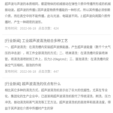
超声波与声波的本质相同，都是物体的机械振动在弹性介质中传播所形成的机械
振动波。超声波的传播1.因声波是物质传播能的一种形式，所以其传播必须依赖
介质，而在真空中则不能传播，此与光波、电磁波不同。2.超声波向周围介质传
播时，产生一种疏密的波形。
发布时间：2022-06-18 点击次数：424
[
行业新闻
]
工业超声波清洗结合多种工艺
一、超声波清洗：在清洗槽内安装超声波换能器，产生超声波能量（数千个大气
压的冲击波），将工件全部清洗的方式；二、喷淋清洗：在清洗槽内安装喷淋
管，将清洗液喷射到工件上，压力2-20kg/cm2；三、鼓泡清洗：在清洗槽内安
装空气压缩机，鼓泡的作用
发布时间：2022-06-18 点击次数：447
[
行业新闻
]
超声波清洗的优点有什么
相比其它多种的清洗方式，超声波清洗机显示出了巨大的优越性。尤其在专业
化、集团化的生产企业中，已逐渐用超声波清洗机取代了传统浸洗、刷洗、压力
冲洗、振动清洗和蒸气清洗等工艺方法。超声波清洗机的高效率和高清洁度，得
益于其声波在介质中传播时产生的穿