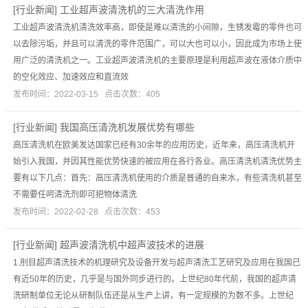
[
行业新闻
]
工业超声波清洗机的三大清洗作用
工业超声波清洗机清洗效率高，即使是难以清洗的小间隙，生锈发霉的零件也可
以去除污垢，并且可以清洗的零件范围广，可以大也可以小，因此成为市场上使
用广泛的清洗机之一。工业超声波清洗机的主要原理是利用超声波在液体介质中
的空化效应、加速效应和直流效
发布时间：2022-03-15 点击次数：405
[
行业新闻
]
我国高压清洗机发展优势有哪些
高压清洗机在欧美发达国家已经有30余年的应用历史，近年来，高压清洗机开
始引入我国，并因其性能优势快速的被应用在各行各业。高压清洗机清洗优势主
要有以下几点：首先：高压清洗机使用的介质是普通的自来水，有些清洗机甚至
不需要任呵清洗剂即可把物体清洗
发布时间：2022-02-28 点击次数：453
[
行业新闻
]
超声波清洗机中超声波技术的进展
1.刖目超声清洗技术的机理研究及设备开发与超声清洗工艺研究及应用在我国已
有近50年的历史，几乎是与国外同步进行的。上世纪80年代前，我国的超声清
洗研制单位无论从研制队伍还是从生产上讲，有一定规模的为数不多。上世纪