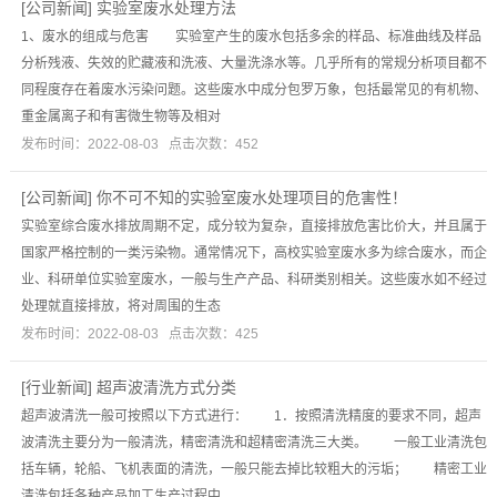
[
公司新闻
]
实验室废水处理方法
1、废水的组成与危害 实验室产生的废水包括多余的样品、标准曲线及样品
分析残液、失效的贮藏液和洗液、大量洗涤水等。几乎所有的常规分析项目都不
同程度存在着废水污染问题。这些废水中成分包罗万象，包括最常见的有机物、
重金属离子和有害微生物等及相对
发布时间：2022-08-03 点击次数：452
[
公司新闻
]
你不可不知的实验室废水处理项目的危害性！
实验室综合废水排放周期不定，成分较为复杂，直接排放危害比价大，并且属于
国家严格控制的一类污染物。通常情况下，高校实验室废水多为综合废水，而企
业、科研单位实验室废水，一般与生产产品、科研类别相关。这些废水如不经过
处理就直接排放，将对周围的生态
发布时间：2022-08-03 点击次数：425
[
行业新闻
]
超声波清洗方式分类
超声波清洗一般可按照以下方式进行： 1．按照清洗精度的要求不同，超声
波清洗主要分为一般清洗，精密清洗和超精密清洗三大类。 一般工业清洗包
括车辆，轮船、飞机表面的清洗，一般只能去掉比较粗大的污垢； 精密工业
清洗包括各种产品加工生产过程中