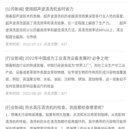
[
公司新闻
]
使用超声波清洗机省时省力
随着超声波技术的发展，超声波清洗机的卓越清洗效果深受各行业人员的喜爱，
超声波清洗提高了清洗效率和清洗效果，在一定程度上解放了生产力。 超声
波清洗是目前公认的最高效率和最佳清洗方法。其清洗效率达98%以上，清洁
程度也最高。与传统
发布时间：2022-07-13 点击次数：437
[
行业新闻
]
2022年中国成为工业清洗设备发展的“必争之地”
随着制造行业的快速发展，中国已经逐渐成为“世界工厂”，而在工业生产中工业
产品、设备或者零部件表面会受到物理、化学或生物的作用而形成污染物或覆盖
层，例如：高温聚合物、水垢、油垢、沉积物、锈蚀、腐蚀物等，这一现象如不
及时处理会影响设备运行的效益
发布时间：2022-06-30 点击次数：427
[
行业新闻
]
热水高压清洗机的检查，到底都检查哪里呢？
1、喷嘴无污染物或堵塞。如果有喷孔阻塞，水流和水压将受到阻碍，从而影响
清洗机的性能。清洗机的水在清洗周期中是再循环的，其中携带的污染物可能停
留在喷淋臂内。喷淋臂需定期清洁。2、喷淋臂上的出水孔朝着目标表面。有的