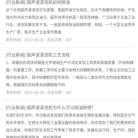
[
行业新闻
]
超声波清洗机如何除油
这个应用超声波清洗空化原理，靠超声波空化效应，在水气泡爆炸的时候，产生
强大的冲击力来除去油污。超声波清洗机是一款清洗神器，广泛应用于五金工业
行业，清洗效果非常干净。一般是用来除油除锈防锈，例如：一个大型五金零件
生产厂家，每天生产五金零件数量
发布时间：2022-09-01 点击次数：397
[
行业新闻
]
超声波清洗机工艺流程
1、研磨后的清洗研磨是光学玻璃生产中决定其加工效率和表面质量（外观和精
度）的重要工序。研磨工序中的主要污染物为研磨粉和沥青，少数企业的加工过
程中会有漆片。其中研磨粉的型号各异，一般是以二氧化铈为主的碱金属氧化
物。根据镜片的材质及研磨精度不同
发布时间：2022-08-30 点击次数：397
[
行业新闻
]
超声波清洗机为什么可以除油除锈？
在我们的生活中，你可能会发现我们有很多容易生锈的金属设备，特别是在空气
和水环境中，生锈大大降低了金属设备的使用寿命，但也增加了我们的费用和劳
动力成本，给我们的生活和工作带来了很多不便。机器在运行时，生产时，或机
器维护时需要清除油，然后再使用